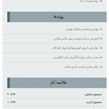
بوم اينترنت
(۶)
پيوندها
بهترين چشم پزشكان تهران
آموزش برنامه نويسي سي پلاس پلاس
عوارض داروي كوتريموكسازول كودكان
مدت زمان براي يادگيري زبان انگليسي
دليل شارژ نشدن باتري لپتاپ
خلاصه آمار
مجموع نمایش‌
۲۰,۴۶۷
مجموع بازدید
۱۰,۶۲۸