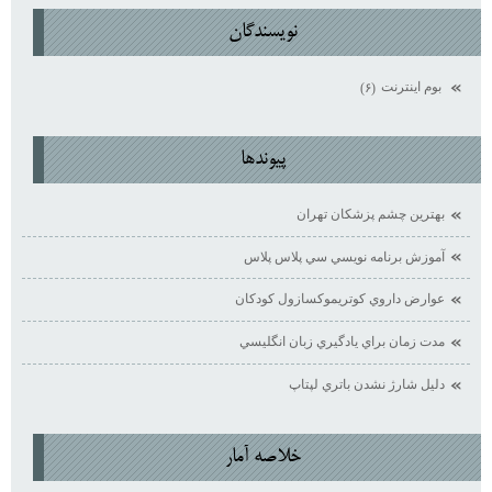
نويسندگان
بوم اينترنت
(۶)
پيوندها
بهترين چشم پزشكان تهران
آموزش برنامه نويسي سي پلاس پلاس
عوارض داروي كوتريموكسازول كودكان
مدت زمان براي يادگيري زبان انگليسي
دليل شارژ نشدن باتري لپتاپ
خلاصه آمار