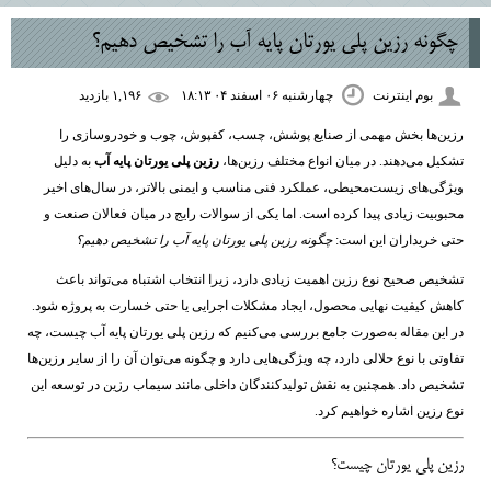
چگونه رزین پلی یورتان پایه آب را تشخیص دهیم؟
بوم اینترنت
چهارشنبه ۰۶ اسفند ۰۴ ۱۸:۱۳
۱,۱۹۶ بازديد
رزین‌ها بخش مهمی از صنایع پوشش، چسب، کفپوش، چوب و خودروسازی را
تشکیل می‌دهند. در میان انواع مختلف رزین‌ها،
رزین پلی یورتان پایه آب
به دلیل
ویژگی‌های زیست‌محیطی، عملکرد فنی مناسب و ایمنی بالاتر، در سال‌های اخیر
محبوبیت زیادی پیدا کرده است. اما یکی از سوالات رایج در میان فعالان صنعت و
حتی خریداران این است:
چگونه رزین پلی یورتان پایه آب را تشخیص دهیم؟
تشخیص صحیح نوع رزین اهمیت زیادی دارد، زیرا انتخاب اشتباه می‌تواند باعث
کاهش کیفیت نهایی محصول، ایجاد مشکلات اجرایی یا حتی خسارت به پروژه شود.
در این مقاله به‌صورت جامع بررسی می‌کنیم که رزین پلی یورتان پایه آب چیست، چه
تفاوتی با نوع حلالی دارد، چه ویژگی‌هایی دارد و چگونه می‌توان آن را از سایر رزین‌ها
تشخیص داد. همچنین به نقش تولیدکنندگان داخلی مانند
سیماب رزین
در توسعه این
نوع رزین اشاره خواهیم کرد.
رزین پلی یورتان چیست؟