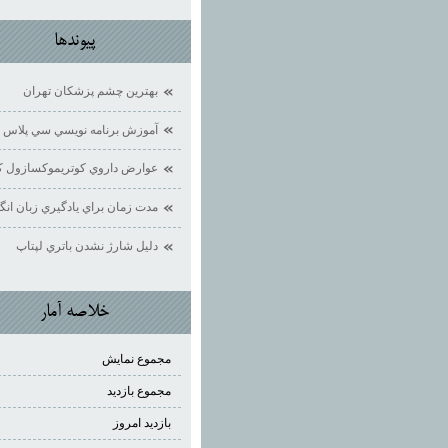
پيوندها
بهترين چشم پزشكان تهران
آموزش برنامه نويسي سي پلاس 
عوارض داروي كوتريموكسازول ك
مدت زمان براي يادگيري زبان ان
دليل شارژ نشدن باتري لپتاپ
خلاصه آمار
مجموع نمایش‌
مجموع بازدید
بازدید امروز