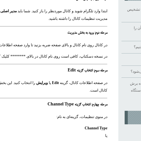
را تشخیص
ابتدا وارد تلگرام شوید و کانال موردنظر را باز کنید. شما باید
مدیر اصلی (reator
مدیریت تنظیمات کانال را داشته باشید.
ن را
مرحله دوم: ورود به بخش مدیریت
در کانال روی نام کانال و بالای صفحه ضربه بزنید تا وارد صفحه اطلاعات (Channel Info) شوی
نیم؟
در نسخه دسکتاپ، کافی است روی نام کانال در بالای ******** کلیک کن
مرحله سوم: انتخاب گزینه Edit
‌شود؟
در صفحه اطلاعات کانال، گزینه
Edit
یا
ویرایش
را انتخاب کنید. این ب
اه برش
دستگاه
کانال است.
مرحله چهارم: انتخاب گزینه Channel Type
در منوی تنظیمات، گزینه‌ای به نام:
Channel Type
یا