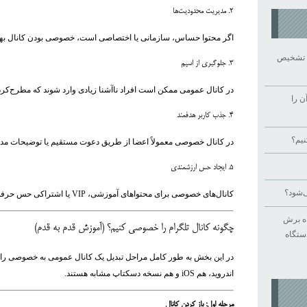
2. مدیریت محدودیت‌ها
اگر محتوا حساس، سازمانی یا اختصاصی است، خصوصی بودن کانال بهت
را تشخیص
3. جلوگیری از اسپم
در کانال عمومی ممکن است افراد ناآشنا زیادی وارد شوند که مطرح‌کر
ن را
4. جذب کاربر هدفمند
نیم؟
در کانال خصوصی معمولاً اعضا از طریق دعوت مستقیم یا توضیحات مدیر
5. ایجاد حس ارزشمندی
‌شود؟
کانال‌های خصوصی برای محتواهای آموزشی، VIP یا اشتراکی حس حرفه‌ای بودن ایجاد می‌کنند.
اه برش
چگونه کانال تلگرام را خصوصی کنیم؟ (آموزش قدم به قدم)
دستگاه
در این بخش به طور کامل مراحل تبدیل یک کانال عمومی به خصوصی را ت
اندروید، هم iOS و هم نسخه دسکتاپ مشابه هستند.
مرحله اول: باز کردن کانال